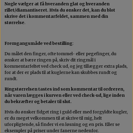
Nogle vælger at få hveranden glat og hveranden
rillet/diamantiseret. Hvis du ønsker det, kan du blot
skrive det i kommentarfeldet, sammen med din
størrelse
.
Fremgangsmåde ved bestilling
:
Du målet den finger, ofte tommel- eller pegefinger, du
ønsker at bære ringen på, skriv dit ringmål i
kommentarfeltet ved check ud, og jeg tillægger extra plads,
for at der er plads til at kuglerne kan skubbes rundt og
rundt.
Ringstørrelsen tastes ind som kommentar til ordreren,
når varen lægges i kurven eller ved check-ud, lige inden
du bekræfter og betaler til slut.
Hvis du ønsker fidget ring i guld eller med forgyldte kugler,
er du meget velkommen til at skrive til mig, helt
uforpligtende, så finder vi en løsning og en pris. Eller se
eksempler på priser under fanerne nedenfor.