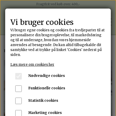
Fragtfrit ved køb over 400,-
Betal nemt med mobilepay
Betal i 4 rater med Anyday
Vi bruger cookies
Sender på alle hverdage med Postnord
Vi bruger egne cookies og cookies fra tredjeparter til at
personalisere din brugeroplevelse, til markedsføring
og til at undersøge, hvordan vores hjemmeside
anvendes af besøgende. Du kan altid tilbagekalde dit
WEBSHOP
samtykke ved at trykke på linket 'Cookies' nederst på
Forside
Ringe
Fidgetring i sterling sølv
siden.
ALLE SMYKKER
Læs mere om cookies her
PORTEFOLIO
Nødvendige cookies
ØRERINGE
OM ANNJEN DESIGN
Funktionelle cookies
RINGE
Statistik cookies
DESIGN DIT EGET SMYKKE
ARMBÅND
Marketing cookies