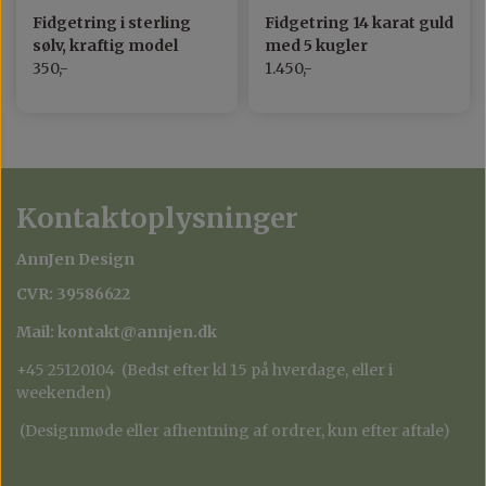
Fidgetring i sterling
Fidgetring 14 karat guld
sølv, kraftig model
med 5 kugler
350,-
1.450,-
Kontaktoplysninger
AnnJen Design
CVR: 39586622
Mail: kontakt@annjen.dk
+45 25120104 (Bedst efter kl 15 på hverdage, eller i
weekenden)
(Designmøde eller afhentning af ordrer, kun efter aftale)