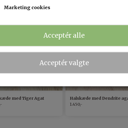
Marketing cookies
Acceptér alle
Acceptér valgte
kæde med Tiger Agat
Halskæde med Dendrite ag
,-
1.450,-