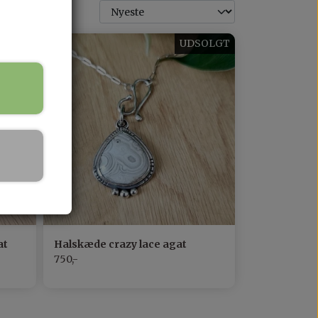
UDSOLGT
at
Halskæde crazy lace agat
750,-