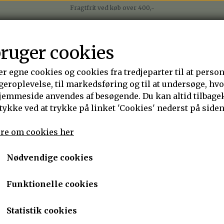
Fragtfrit ved køb over 400,-
Betal nemt med mobilepay
Betal i 4 rater med Anyday
P
PORTEFOLIO
OM ANNJEN DESIGN
DESIGN DIT EGE
Sender på alle hverdage med Postnord
bruger cookies
er egne cookies og cookies fra tredjeparter til at perso
ØRERINGE
RINGE
ARMBÅND
HALSKÆDER
geroplevelse, til markedsføring og til at undersøge, hv
jemmeside anvendes af besøgende. Du kan altid tilbage
BRONZE
TILBEHØR
TØRKLÆDER/SJALER
G
tykke ved at trykke på linket 'Cookies' nederst på siden
re om cookies her
halvædelstenen agat. Den er i kvarts familien.
st hvidlige, grålige eller gyldne med trælignende krystalliseret m
Nødvendige cookies
Funktionelle cookies
, og sætter dig i forbindelse med dit indre selv - sagt på en anden 
som synes denne sten er grim, ja så er det dem selv, de har et pro
Statistik cookies
sse sten fra min hånd.