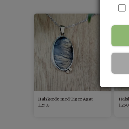
MAX 200 KR
Halskæde med Tiger Agat
Hals
1.250,-
1.250