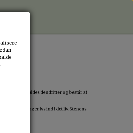
T SMYKKE
nalisere
HÅRSPÆNDER
ordan
kalde
AVEKORT
.
ønstre. Disse kaldes dendritter og består af
måde, den bringer lys ind i det liv. Stenens
blem med.