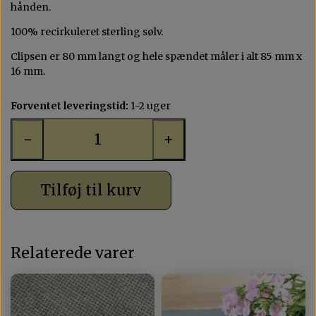
MAX 200 KR
AGAT
hånden.
100% recirkuleret sterling sølv.
KVARTS
Clipsen er 80 mm langt og hele spændet måler i alt 85 mm x
16 mm.
OPAL
Forventet leveringstid:
1-2 uger
−
+
Tilføj til kurv
Relaterede varer