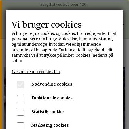
Fragtfrit ved køb over 400,-
Betal nemt med mobilepay
Betal i 4 rater med Anyday
Vi bruger cookies
Sender på alle hverdage med Postnord
Vi bruger egne cookies og cookies fra tredjeparter til at
personalisere din brugeroplevelse, til markedsføring
og til at undersøge, hvordan vores hjemmeside
anvendes af besøgende. Du kan altid tilbagekalde dit
WEBSHOP
samtykke ved at trykke på linket 'Cookies' nederst på
Forside
Hårspænder
Sølv hårspænde
siden.
ALLE SMYKKER
Læs mere om cookies her
PORTEFOLIO
Nødvendige cookies
ØRERINGE
OM ANNJEN DESIGN
Funktionelle cookies
RINGE
Statistik cookies
DESIGN DIT EGET SMYKKE
ARMBÅND
Marketing cookies