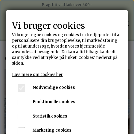
Fragtfrit ved køb over 400,-
Betal nemt med mobilepay
Betal i 4 rater med Anyday
Vi bruger cookies
Sender på alle hverdage med Postnord
Vi bruger egne cookies og cookies fra tredjeparter til at
personalisere din brugeroplevelse, til markedsføring
og til at undersøge, hvordan vores hjemmeside
anvendes af besøgende. Du kan altid tilbagekalde dit
WEBSHOP
samtykke ved at trykke på linket 'Cookies' nederst på
Forside
Armbånd
Præget armbånd
siden.
ALLE SMYKKER
Læs mere om cookies her
PORTEFOLIO
Nødvendige cookies
ØRERINGE
OM ANNJEN DESIGN
Funktionelle cookies
RINGE
Statistik cookies
DESIGN DIT EGET SMYKKE
ARMBÅND
Marketing cookies