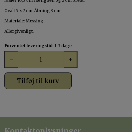
Måler 16,5 cm i længden og 2 cm bredt.
MAX 200 KR
AGAT
Ovalt 5 x 7 cm. Åbning 3 cm.
KVARTS
Materiale: Messing
Allergivenligt.
OPAL
Forventet leveringstid:
1-3 dage
−
+
Tilføj til kurv
Kontaktoplysninger