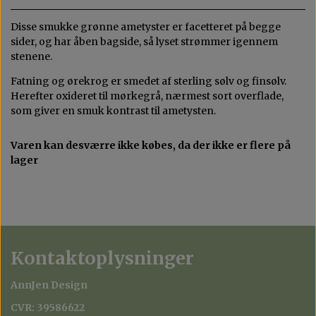
MAX 200 KR
AGAT
Disse smukke grønne ametyster er facetteret på begge
sider, og har åben bagside, så lyset strømmer igennem
KVARTS
stenene.
Fatning og ørekrog er smedet af sterling sølv og finsølv.
OPAL
Herefter oxideret til mørkegrå, nærmest sort overflade,
som giver en smuk kontrast til ametysten.
Varen kan desværre ikke købes, da der ikke er flere på
lager
Kontaktoplysninger
AnnJen Design
CVR: 39586622