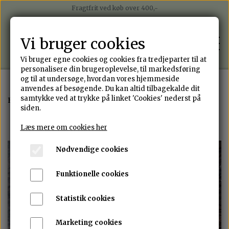
Fragtfrit ved køb over 400,-
Betal nemt med mobilepay
Betal i 4 rater med Anyday
Vi bruger cookies
Sender på alle hverdage med Postnord
Vi bruger egne cookies og cookies fra tredjeparter til at
personalisere din brugeroplevelse, til markedsføring
og til at undersøge, hvordan vores hjemmeside
anvendes af besøgende. Du kan altid tilbagekalde dit
WEBSHOP
samtykke ved at trykke på linket 'Cookies' nederst på
Forside
Øreringe
Oxideret øreringe med grøn ametyst
siden.
ALLE SMYKKER
Læs mere om cookies her
PORTEFOLIO
Nødvendige cookies
ØRERINGE
OM ANNJEN DESIGN
Funktionelle cookies
RINGE
Statistik cookies
DESIGN DIT EGET SMYKKE
ARMBÅND
Marketing cookies