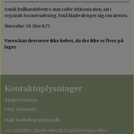
MAX 200 KR
AGAT
Smuk brillianslebent 4 mm cubic zirkonia sten, sat i
organsk formet sølvring. Små blade slynger sig om stenen.
KVARTS
Størrelse: 59. Size 8,75
OPAL
Varen kan desværre ikke købes, da der ikke er flere på
lager
Kontaktoplysninger
AnnJen Design
CVR: 39586622
Mail: kontakt@annjen.dk
+45 25120104 (Bedst efter kl 15 på hverdage, eller i