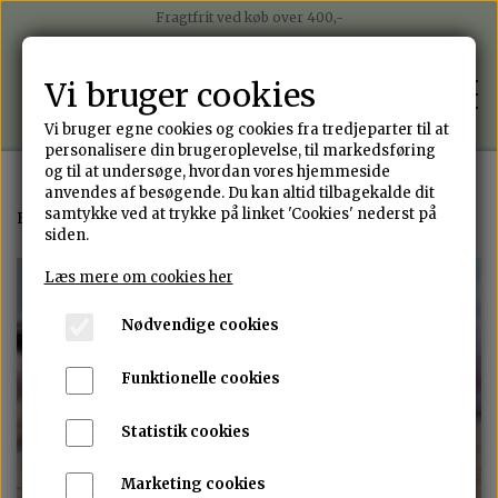
Fragtfrit ved køb over 400,-
Betal nemt med mobilepay
Betal i 4 rater med Anyday
Vi bruger cookies
Sender på alle hverdage med Postnord
Vi bruger egne cookies og cookies fra tredjeparter til at
personalisere din brugeroplevelse, til markedsføring
og til at undersøge, hvordan vores hjemmeside
anvendes af besøgende. Du kan altid tilbagekalde dit
WEBSHOP
samtykke ved at trykke på linket 'Cookies' nederst på
Forside
Oganisk sølvring med grøn cubic zirkonia
siden.
ALLE SMYKKER
Læs mere om cookies her
PORTEFOLIO
Nødvendige cookies
ØRERINGE
OM ANNJEN DESIGN
Funktionelle cookies
RINGE
Statistik cookies
DESIGN DIT EGET SMYKKE
ARMBÅND
Marketing cookies